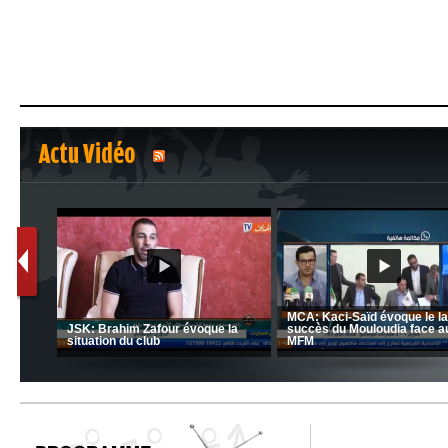
Actu Vidéo
1
2
nrahma
MCA: Kaci-Saïd évoque le l
 "Big
JSK: Brahim Zafour évoque la
succès du Mouloudia face a
situation du club
MFM