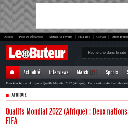
Accueil
Page De Démarrage
Ajouter Au Favoris
Flux RSS
Contact
Offres D'emp
Actualité
Interviews
Match
LIVE
Sports
Vous êtes ici :
»
Afrique
»
Qualifs Mondial 2022 (Afrique) : Deux nations décident de saisi
AFRIQUE
Qualifs Mondial 2022 (Afrique) : Deux nations
FIFA