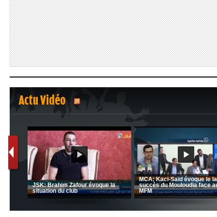
Actu Vidéo
1
2
nrahma
MCA: Kaci-Saïd évoque le l
 "Big
JSK: Brahim Zafour évoque la
succès du Mouloudia face a
situation du club
MFM