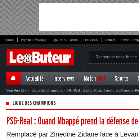
Accueil
Page De Démarrage
Ajouter Au Favoris
Flux RSS
Contact
Offres D'emp
Actualité
Interviews
Match
LIVE
Sports
Vous êtes ici :
»
Ligue des Champions
»
PSG-Real : Quand Mbappé prend la défense de R
LIGUE DES CHAMPIONS
PSG-Real : Quand Mbappé prend la défense de
Remplacé par Zinedine Zidane face à Levant