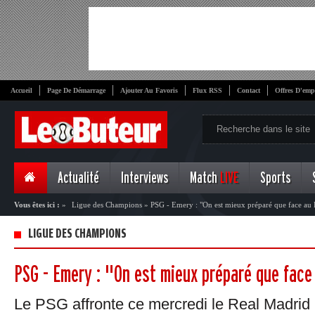
Accueil
Page De Démarrage
Ajouter Au Favoris
Flux RSS
Contact
Offres D'emp
Actualité
Interviews
Match
LIVE
Sports
Vous êtes ici :
»
Ligue des Champions
»
PSG - Emery : "On est mieux préparé que face au 
LIGUE DES CHAMPIONS
PSG - Emery : "On est mieux préparé que face
Le PSG affronte ce mercredi le Real Madrid