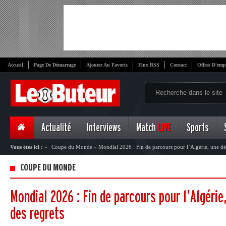
Accueil
Page De Démarrage
Ajouter Au Favoris
Flux RSS
Contact
Offres D'emp
Actualité
Interviews
Match
LIVE
Sports
Vous êtes ici :
»
Coupe du Monde
»
Mondial 2026 : Fin de parcours pour l’Algérie, une défa
COUPE DU MONDE
Mondial 2026 : Fin de parcours pour l’Algérie,
des regrets