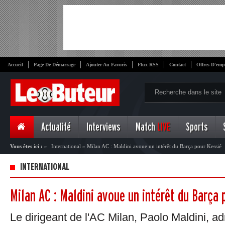
Accueil
Page De Démarrage
Ajouter Au Favoris
Flux RSS
Contact
Offres D'emp
Actualité
Interviews
Match
LIVE
Sports
Vous êtes ici :
»
International
»
Milan AC : Maldini avoue un intérêt du Barça pour Kessié
INTERNATIONAL
Milan AC : Maldini avoue un intérêt du Barça 
Le dirigeant de l'AC Milan, Paolo Maldini, adm