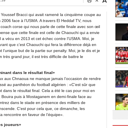
3:39
 Youssef Bracci qui avait ramené la cinquième coupe au
n 2006 face à l’USMA. A travers El Heddaf TV, nous
 coach corse qui nous parle de cette finale avec son œil
pense que cette finale est celle de Chaouchi qui a envie
 a vécu en 2013 et cet échec contre l’USMA. Moi, je
rant que c’est Chaouchi qui fera la différence déjà en
’unique but de la partie sur penalty. Moi, je le dis et je
rès grand jour, il est très difficile de battre le
nant dans le résultat final»
ieux aux Chnaoua ne manque jamais l’occasion de rendre
ssé au panthéon du football algérien : «C’est sûr que
dans le résultat final. Cela a été le cas pour moi en
 à Bouira puis à Mostaganem en demi-finale face au
entrez dans le stade en présence des milliers de
nscende. C’est pour cela que, ce dimanche, les
a rencontre en faveur de l’équipe».
es joueurs»