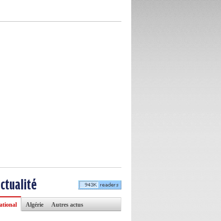
actualité
ational
Algérie
Autres actus