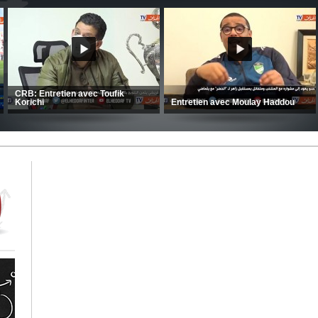
MCA: Kaci-Saïd évoque le large
succès du Mouloudia face au FC
CSC: La préparation des hommes
MFM
d’Amrani se poursuit en Tunisie