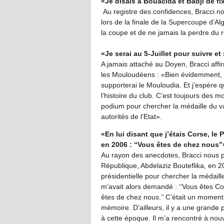
«Je disais à Bouacida
et Badji de fi
Au registre des confidences, Bracci n
lors de la finale de la Supercoupe d’Alg
la coupe et de ne jamais la perdre du r
«Je serai au 5-Juillet pour suivre e
A jamais attaché au Doyen, Bracci affi
les Mouloudéens : «Bien évidemment, je 
supporterai le Mouloudia. Et j’espère 
l’histoire du club. C’est toujours des
podium pour chercher la médaille du 
autorités de l’Etat».
«En lui disant que
j’étais Corse, le 
en 2006 : ‘‘Vous êtes
de chez nous’’
Au rayon des anecdotes, Bracci nous p
République, Abdelaziz Bouteflika, en 2
présidentielle pour chercher la médail
m’avait alors demandé : ‘‘Vous êtes Corse
êtes de chez nous.’’ C’était un momen
mémoire. D’ailleurs, il y a une grande 
à cette époque. Il m’a rencontré à nouve