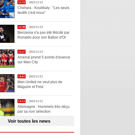
12:33
- 2022/11/13
Chelsea - Koulibaly : "Les seuls
fautifs c'est nous"
12:30
- 2022/11/13
Benzema n'a pas été félicité par
Ronaldo pour son Ballon d'Or
12:27
- 2022/11/13
Arsenal prend 5 points d'avance
sur Man City
14:01
- 2022/11/12
Man United ne veut plus de
Maguire et Fred
13:13
- 2022/11/12
Allemagne : Hummels très déçu
par sa non sélection
Voir toutes les news
13:11
- 2022/11/12
Henry explique la chose qu'il