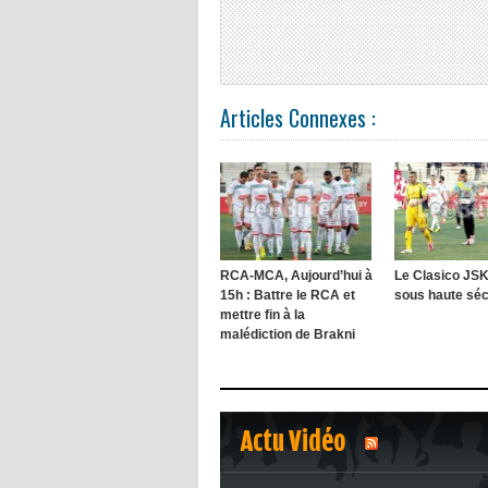
Articles Connexes :
RCA-MCA, Aujourd’hui à
Le Clasico JS
15h : Battre le RCA et
sous haute sécu
mettre fin à la
malédiction de Brakni
Actu Vidéo
1
2