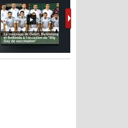
(Coupe de la CAF) Nkana FC 1 -
CRB 0