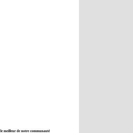
12:45
- 2022/11/09
Real : Guti critique l'absence de
Benzema
12:35
- 2022/11/09
Man City : Haaland reste sur le
banc de touche
12:33
- 2022/11/09
Real : Benzema toujours forfait
pour le dernier match avant le
Mondial
11:46
- 2022/11/09
Manchester City ne payait plus
Benjamin Mendy
12:17
- 2022/11/08
Man United : Choupo-Moting
ciblé pour remplacer Ronaldo ?
 le meilleur de notre communauté
08:21
- 2022/11/08