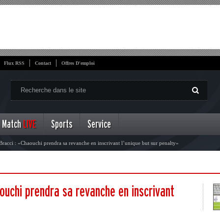
Flux RSS
Contact
Offres D'emploi
Match
LIVE
Sports
Service
acci : «Chaouchi prendra sa revanche en inscrivant l’unique but sur penalty»
ouchi prendra sa revanche en inscrivant