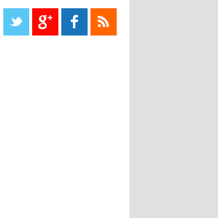
Liverpool mis en vente par son
propriétaire
08:18
- 2022/11/08
Le Barça savoure sa première
place et chambre le Real Madrid
08:16
- 2022/11/08
Real - Ancelotti : "On a joué trop
de matchs"
12:39
- 2022/11/06
Real : Les dirigeants veulent le
départ d'Hazard cet hiver