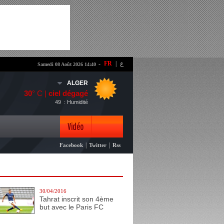
-
FR
|
ع
Samedi 08 Août 2026 14:40
ALGER
30
° C |
ciel dégagé
49
: Humidité
Vidéo
|
|
Facebook
Twitter
Rss
Photo
30/04/2016
Tahrat inscrit son 4ème
but avec le Paris FC