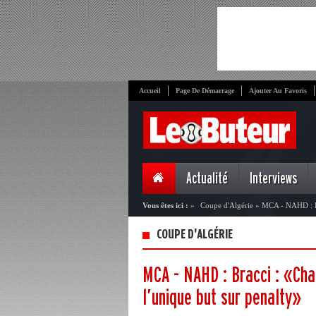
Accueil
Page De Démarrage
Ajouter Au Favoris
Actualité
Interviews
Vous êtes ici :
»
Coupe d'Algérie
»
MCA - NAHD : Br
COUPE D'ALGÉRIE
MCA - NAHD : Bracci : «Cha
l’unique but sur penalty»