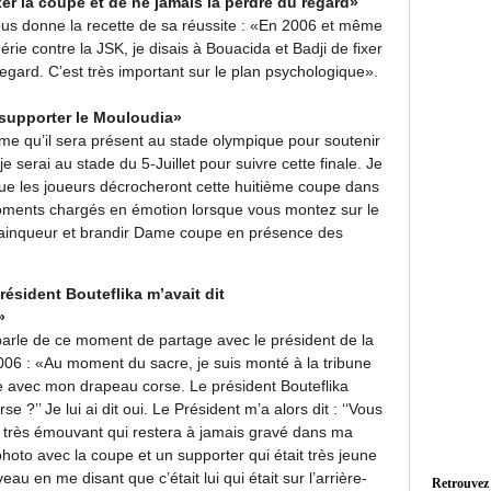
xer la coupe et de ne jamais la perdre du regard»
ous donne la recette de sa réussite : «En 2006 et même
érie contre la JSK, je disais à Bouacida et Badji de fixer
egard. C’est très important sur le plan psychologique».
t supporter le Mouloudia»
rme qu’il sera présent au stade olympique pour soutenir
serai au stade du 5-Juillet pour suivre cette finale. Je
que les joueurs décrocheront cette huitième coupe dans
 moments chargés en émotion lorsque vous montez sur le
vainqueur et brandir Dame coupe en présence des
Président Bouteflika m’avait dit
»
arle de ce moment de partage avec le président de la
006 : «Au moment du sacre, je suis monté à la tribune
le avec mon drapeau corse. Le président Bouteflika
 ?’’ Je lui ai dit oui. Le Président m’a alors dit : ‘‘Vous
t très émouvant qui restera à jamais gravé dans ma
photo avec la coupe et un supporter qui était très jeune
au en me disant que c’était lui qui était sur l’arrière-
Retrouvez