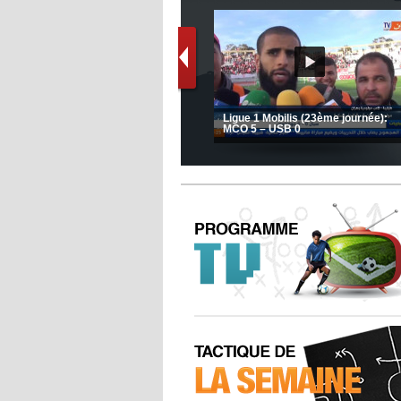
Le message de Delort, Benrahma
et Belkebla à l'occasion du "Big
JSK: Brahim Zafour évoque la
Day de vaccination"
situation du club