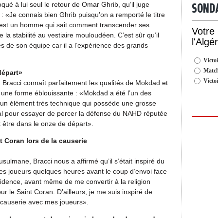
qué à lui seul le retour de Omar Ghrib, qu’il juge
SOND
 : «Je connais bien Ghrib puisqu’on a remporté le titre
C’est un homme qui sait comment transcender ses
Votre
e la stabilité au vestiaire mouloudéen. C’est sûr qu’il
l'Algé
ès de son équipe car il a l’expérience des grands
Victoi
Match
départ»
Victo
 Bracci connaît parfaitement les qualités de Mokdad et
ns une forme éblouissante : «Mokdad a été l’un des
t un élément très technique qui possède une grosse
idéal pour essayer de percer la défense du NAHD réputée
t être dans le onze de départ».
t Coran lors de la causerie
ulmane, Bracci nous a affirmé qu’il s’était inspiré du
es joueurs quelques heures avant le coup d’envoi face
fidence, avant même de me convertir à la religion
r le Saint Coran. D’ailleurs, je me suis inspiré de
 causerie avec mes joueurs».