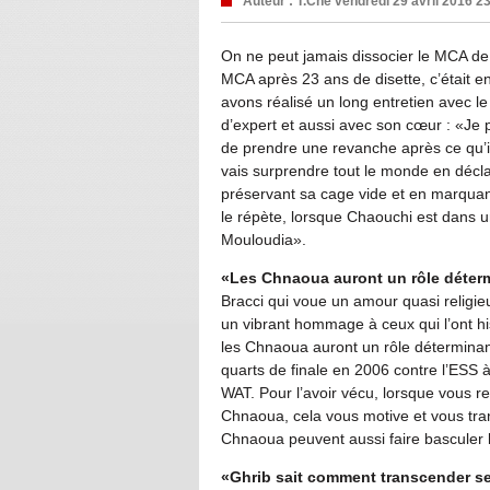
Auteur :
T.Che
vendredi 29 avril 2016 2
On ne peut jamais dissocier le MCA de
MCA après 23 ans de disette, c’était e
avons réalisé un long entretien avec le
d’expert et aussi avec son cœur : «Je 
de prendre une revanche après ce qu’il
vais surprendre tout le monde en décla
préservant sa cage vide et en marquant l
le répète, lorsque Chaouchi est dans un t
Mouloudia».
«Les Chnaoua auront un rôle détermi
Bracci qui voue un amour quasi relig
un vibrant hommage à ceux qui l’ont hi
les Chnaoua auront un rôle déterminant 
quarts de finale en 2006 contre l’ESS
WAT. Pour l’avoir vécu, lorsque vous r
Chnaoua, cela vous motive et vous tra
Chnaoua peuvent aussi faire basculer l
«Ghrib sait comment transcender s