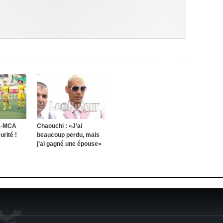
K-MCA
Chaouchi : «J’ai
rité !
beaucoup perdu, mais
j’ai gagné une épouse»