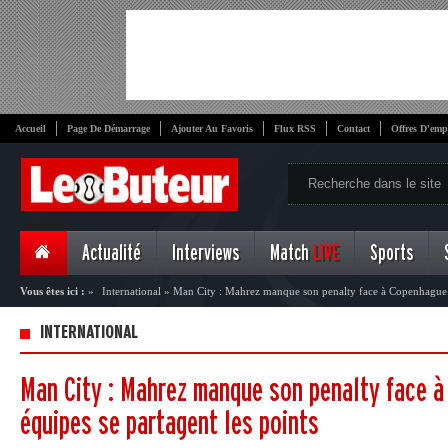
Accueil
Page De Démarrage
Ajouter Au Favoris
Flux RSS
Contact
Offres D'emp
Actualité
Interviews
Match
LIVE
Sports
Vous êtes ici :
»
International
»
Man City : Mahrez manque son penalty face à Copenhague. 
INTERNATIONAL
Man City : Mahrez manque son penalty face à
équipes se partagent les points