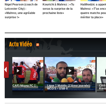
Nigel Pearson (coach de
Kourichi à Mahrez : «Tu
Halilhodzic a appel
Leicester City) :
seras la surprise de la
Mahrez: «T’as enc
«Mahrez, une agréable
prochaine liste»
quatre matchs pou
surprise !»
mériter ta place»
Actu Vidéo
1
2
nrahma
MCA: Kaci-Saïd évoque le l
 "Big
JSK: Brahim Zafour évoque la
succès du Mouloudia face a
situation du club
MFM