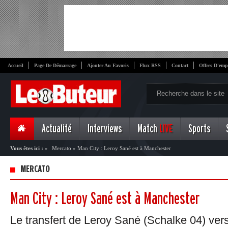
Accueil
Page De Démarrage
Ajouter Au Favoris
Flux RSS
Contact
Offres D'emp
Actualité
Interviews
Match
LIVE
Sports
Vous êtes ici :
»
Mercato
»
Man City : Leroy Sané est à Manchester
MERCATO
Man City : Leroy Sané est à Manchester
Le transfert de Leroy Sané (Schalke 04) ver