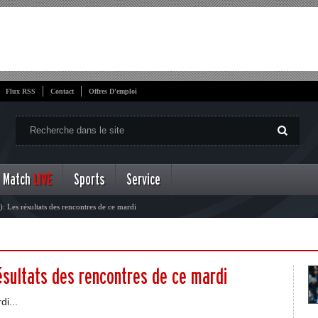
Flux RSS
Contact
Offres D'emploi
Match
LIVE
Sports
Service
): Les résultats des rencontres de ce mardi
résultats des rencontres de ce mardi
i...