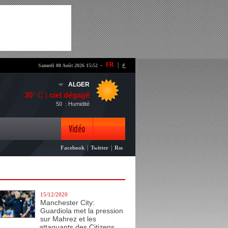
-
FR
|
ع
Samedi 08 Août 2026 15:52
ALGER
30
° C |
ciel dégagé
50
: Humidité
Vidéo
|
|
Facebook
Twitter
Rss
Photo
15/12/2020
Manchester City:
Guardiola met la pression
sur Mahrez et les
attaquants des Citizens