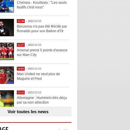
Chelsea - Koulibaly : "Les seuls
fautifs c'est nous"
12:30
- 2022/11/13
Benzema n'a pas été félicité par
Ronaldo pour son Ballon d'Or
12:27
- 2022/11/13
Arsenal prend 5 points d'avance
sur Man City
14:01
- 2022/11/12
Man United ne veut plus de
Maguire et Fred
13:13
- 2022/11/12
Allemagne : Hummels très déçu
par sa non sélection
Voir toutes les news
13:11
- 2022/11/12
Henry explique la chose qu'il
aime chez Benzema