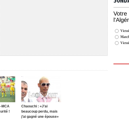
SOND
Votre
l'Algé
Victoi
Match
Victo
K-MCA
Chaouchi : «J’ai
rité !
beaucoup perdu, mais
j’ai gagné une épouse»