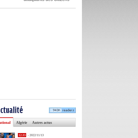
actualité
ational
Algérie
Autres actus
12:33
- 2022/11/13