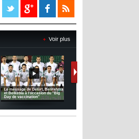
propriétaire
08:18
- 2022/11/08
Le Barça savoure sa première
place et chambre le Real Madrid
Voir plus
08:16
- 2022/11/08
Real - Ancelotti : "On a joué trop
de matchs"
12:39
- 2022/11/06
Real : Les dirigeants veulent le
départ d'Hazard cet hiver
FC 1 -
Ligue 1 Mobilis (23ème journée):
CRB: Entretien avec Toufik
MCO 5 – USB 0
Korichi