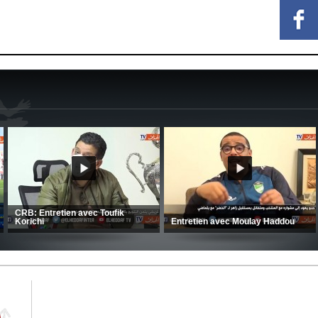
e large
ce au FC
CSC: La préparation des hommes
(Coupe de la CAF) Nkana 
d’Amrani se poursuit en Tunisie
CRB 0