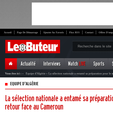
Accueil
Page De Démarrage
Ajouter Au Favoris
Flux RSS
Contact
Offres D'emp
Actualité
Interviews
Match
LIVE
Sports
Vous êtes ici :
»
Equipe d'Algérie
»
La sélection nationale a entamé sa préparation pour le
EQUIPE D'ALGÉRIE
La sélection nationale a entamé sa préparati
retour face au Cameroun