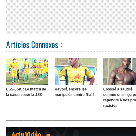
Articles Connexes :
ESS-JSK : Le match de
Revoilà encore les
Ebossé a sautillé
la saison pour la JSK !
manipulés contre Rial !
comme un singe p
répondre à des pr
racistes
Actu Vidéo