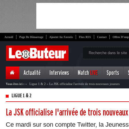
Accueil
Page De Démarrage
Ajouter Au Favoris
Flux RSS
Contact
Offres D'emp
Actualité
Interviews
Match
LIVE
Sports
Vous êtes ici :
»
Ligue 1 & 2
»
La JSK officialise l'arrivée de trois nouveaux joueurs
LIGUE 1 & 2
La JSK officialise l'arrivée de trois nouveaux
Ce mardi sur son compte Twitter, la Jeuness