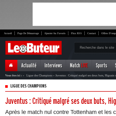
Accueil
Page De Démarrage
Ajouter Au Favoris
Flux RSS
Contact
Offres D'emp
Actualité
Interviews
Match
LIVE
Sports
Vous êtes ici :
»
Ligue des Champions
»
Juventus : Critiqué malgré ses deux buts, Higuain
LIGUE DES CHAMPIONS
Juventus : Critiqué malgré ses deux buts, Hi
Après le match nul contre Tottenham et les c