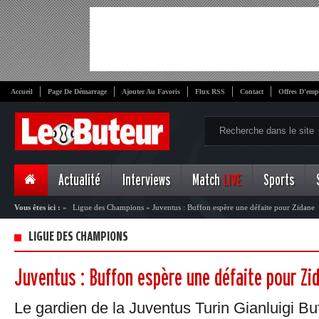
Accueil
Page De Démarrage
Ajouter Au Favoris
Flux RSS
Contact
Offres D'emp
Actualité
Interviews
Match
LIVE
Sports
Vous êtes ici :
»
Ligue des Champions
»
Juventus : Buffon espère une défaite pour Zidane
LIGUE DES CHAMPIONS
Juventus : Buffon espère une défaite pour Zi
Le gardien de la Juventus Turin Gianluigi Bu