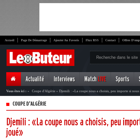
Accueil
Page De Démarrage
Ajouter Au Favoris
Flux RSS
Contact
Offres D'emp
Actualité
Interviews
Match
LIVE
Sports
Vous êtes ici :
»
Coupe d'Algérie
»
Djemili : «La coupe nous a choisis, peu importe si nous
COUPE D'ALGÉRIE
Djemili : «La coupe nous a choisis, peu impor
joué»