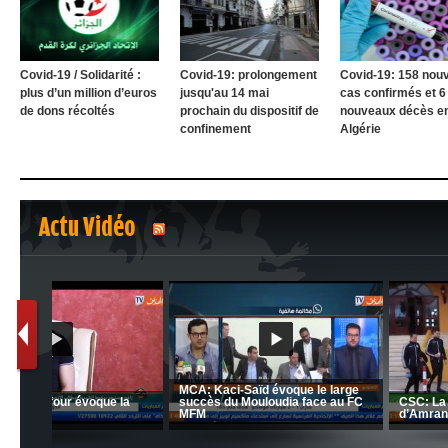
Covid-19 / Solidarité :
Covid-19: prolongement
Covid-19: 158 nou
plus d’un million d’euros
jusqu'au 14 mai
cas confirmés et 6
de dons récoltés
prochain du dispositif de
nouveaux décès e
confinement
Algérie
Actu Vidéo
1
2
nrahma
MCA: Kaci-Saïd évoque le l
 "Big
JSK: Brahim Zafour évoque la
succès du Mouloudia face a
situation du club
MFM