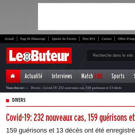
Accueil
Page De Démarrage
Ajouter Au Favoris
Flux RSS
Contact
Offres D'emp
Actualité
Interviews
Match
LIVE
Sports
Vous êtes ici :
»
Divers
»
Covid-19: 232 nouveaux cas, 159 guérisons et 13 décès
DIVERS
Covid-19: 232 nouveaux cas, 159 guérisons et
159 guérisons et 13 décès ont été enregistré