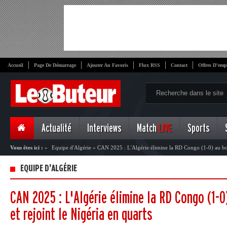
Accueil
Page De Démarrage
Ajouter Au Favoris
Flux RSS
Contact
Offres D'emp
Actualité
Interviews
Match
LIVE
Sports
Vous êtes ici :
»
Equipe d'Algérie
»
CAN 2025 : L'Algérie élimine la RD Congo (1-0) au bout
quarts
EQUIPE D'ALGÉRIE
CAN 2025 : L'Algérie élimine la RD Congo (1-
et rejoint le Nigéria en quarts