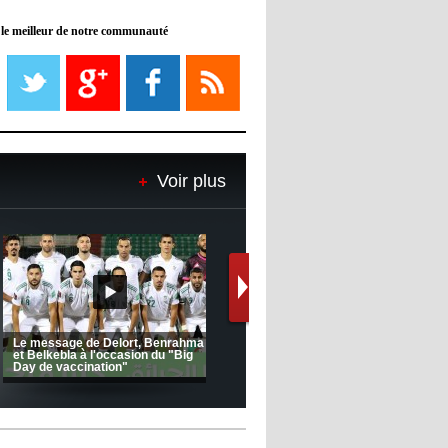
 le meilleur de notre communauté
08:21
- 2022/11/08
Liverpool mis en vente par son
propriétaire
08:18
- 2022/11/08
Le Barça savoure sa première
place et chambre le Real Madrid
Voir plus
08:16
- 2022/11/08
Real - Ancelotti : "On a joué trop
de matchs"
12:39
- 2022/11/06
Real : Les dirigeants veulent le
départ d'Hazard cet hiver
(Coupe de la CAF) Nkana FC 1 -
CRB 0