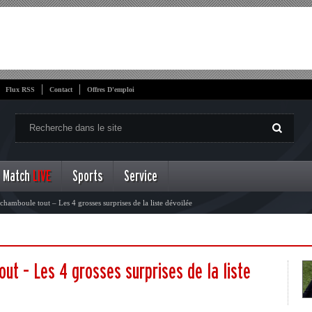
Flux RSS
Contact
Offres D'emploi
Match
LIVE
Sports
Service
hamboule tout – Les 4 grosses surprises de la liste dévoilée
ut – Les 4 grosses surprises de la liste