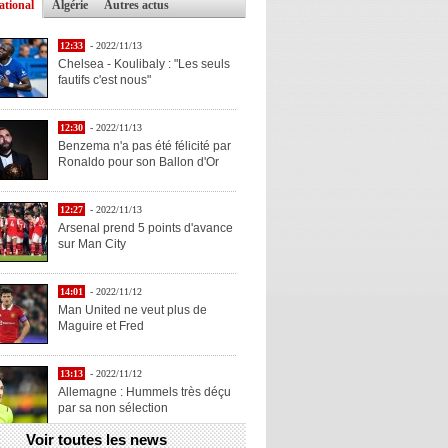
ational
Algérie
Autres actus
12:33
- 2022/11/13
Chelsea - Koulibaly : "Les seuls
fautifs c'est nous"
12:30
- 2022/11/13
Benzema n'a pas été félicité par
Ronaldo pour son Ballon d'Or
12:27
- 2022/11/13
Arsenal prend 5 points d'avance
sur Man City
14:01
- 2022/11/12
Man United ne veut plus de
Maguire et Fred
13:13
- 2022/11/12
Allemagne : Hummels très déçu
par sa non sélection
Voir toutes les news