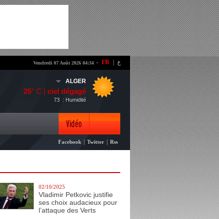
-
FR
|
ع
Vendredi 07 Août 2026 04:34
ALGER
25
° C |
ciel dégagé
73
: Humidité
Vidéo
|
|
Facebook
Twitter
Rss
Photo
02/10/2025
Vladimir Petkovic justifie
ses choix audacieux pour
l’attaque des Verts