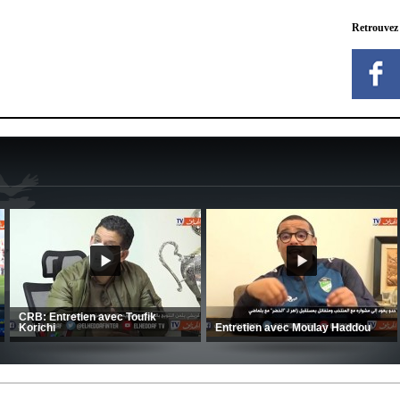
Retrouvez
MCA: Kaci-Saïd évoque le large
succès du Mouloudia face au FC
CSC: La préparation des hommes
MFM
d’Amrani se poursuit en Tunisie