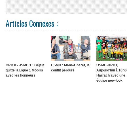
Articles Connexes :
CRB 0 - JSMB 1 : Béjaïa
USMH : Mana-Charef, le
USMH-DRBT,
quitte la Ligue 1 Mobilis
conflit perdure
Aujourd’hui à 16h00
avec les honneurs
Harrach avec une
équipe new-look