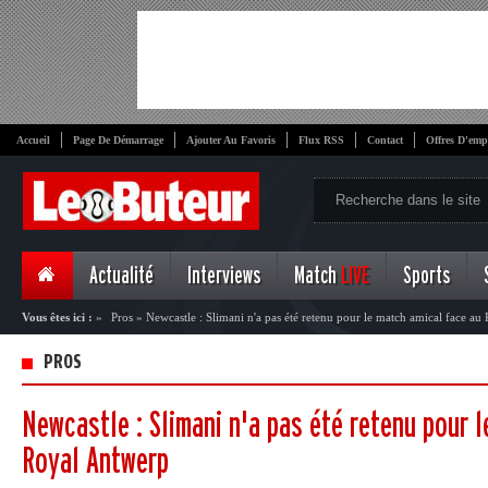
Accueil
Page De Démarrage
Ajouter Au Favoris
Flux RSS
Contact
Offres D'emp
Actualité
Interviews
Match
LIVE
Sports
Vous êtes ici :
»
Pros
»
Newcastle : Slimani n'a pas été retenu pour le match amical face a
PROS
Newcastle : Slimani n'a pas été retenu pour 
Royal Antwerp