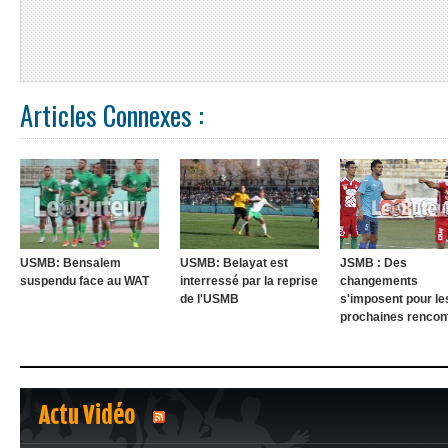
Articles Connexes :
USMB: Bensalem
USMB: Belayat est
JSMB : Des
suspendu face au WAT
interressé par la reprise
changements
de l'USMB
s'imposent pour le
prochaines rencon
Actu Vidéo
1
2