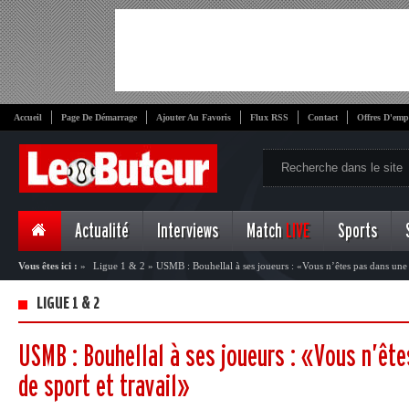
Accueil
Page De Démarrage
Ajouter Au Favoris
Flux RSS
Contact
Offres D'emp
Actualité
Interviews
Match
LIVE
Sports
Vous êtes ici :
»
Ligue 1 & 2
»
USMB : Bouhellal à ses joueurs : «Vous n’êtes pas dans une 
LIGUE 1 & 2
USMB : Bouhellal à ses joueurs : «Vous n’ête
de sport et travail»