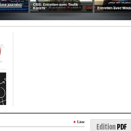
MCA: Kaci-Saïd évoque le large
succès du Mouloudia face au FC
CSC: La préparation des hommes
MFM
d’Amrani se poursuit en Tunisie
Liste
Edition
PDF