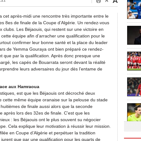
9:21
a cet après-midi une rencontre très importante entre le
s 8es de finale de la Coupe d’Algérie. Un rendez-vous
 clubs. Les Béjaouis, qui restent sur une victoire en
r cette équipe afin d’arracher une qualification pour le
urtout confirmer leur bonne santé et la place du leader
gars de Yemma Gouraya ont bien préparé ce rendez-
nt que par la qualification. Après donc presque une
hargé, les capés de Bouarrata seront devant la réalité
surprendre leurs adversaires du jour dès l’entame de
 face aux Hamraoua
istiques, est que les Béjaouis ont décroché deux
re cette même équipe oranaise sur la pelouse du stade
huitièmes de finale aussi alors que la seconde
e après lors des 32es de finale. C'est que les
ieux : les Béjaouis ont le plus souvent su négocier
e. Cela explique leur motivation à réussir leur mission.
ilée en Coupe d’Algérie et perpétuer la tradition
e jurent que par une qualification pour les quarts de