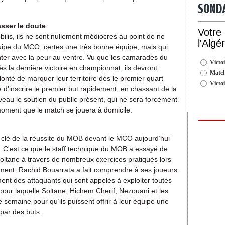
SOND
sser le doute
Votre
obilis, ils ne sont nullement médiocres au point de ne
l'Algé
quipe du MCO, certes une très bonne équipe, mais qui
onter avec la peur au ventre. Vu que les camarades du
Victoi
s la dernière victoire en championnat, ils devront
Match
nté de marquer leur territoire dès le premier quart
Victo
e d’inscrire le premier but rapidement, en chassant de la
veau le soutien du public présent, qui ne sera forcément
ment que le match se jouera à domicile.
a clé de la réussite du MOB devant le MCO aujourd’hui
. C'est ce que le staff technique du MOB a essayé de
oltane à travers de nombreux exercices pratiqués lors
ement. Rachid Bouarrata a fait comprendre à ses joueurs
nt des attaquants qui sont appelés à exploiter toutes
 pour laquelle Soltane, Hichem Cherif, Nezouani et les
 semaine pour qu’ils puissent offrir à leur équipe une
 par des buts.