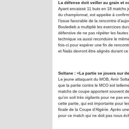
La défense doit veiller au grain et c
Ayant encaissé 11 buts en 18 matchs j
du championnat, est appelée à confirme
l'issue favorable de la rencontre d’auj
Bouledieb a multiplié les exercices du
défensive de ne pas répéter les faute
technique va aussi reconduire le même
fois-ci pour espérer une fin de rencont
et Naâs devront être alignés durant ce
Soltane : «La partie se jouera sur d
Le jeune attaquant du MOB, Amir Soltan
que la partie contre le MCO est tellement
matchs de coupe apportent souvent des s
qu'on soit très vigilants pour ne pas
cette partie, qui est importante pour l
finale de la Coupe d'Algérie. Après une
pour ce match qui ne doit pas nous éc