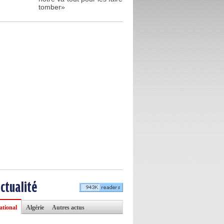
tomber»
actualité
ational
Algérie
Autres actus