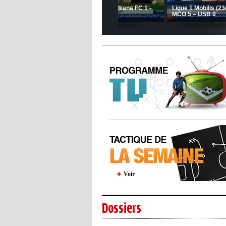
Le message de Delort, Benrahma
et Belkebla à l'occasion du "Big
JSK: Brahim Zafour évoque la
Day de vaccination"
situation du club
Voir
Dossiers