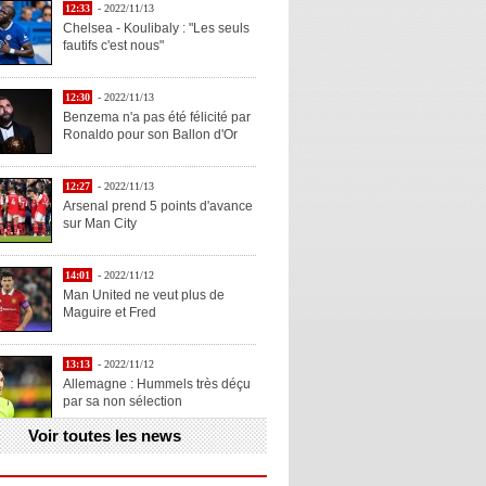
12:33
- 2022/11/13
Chelsea - Koulibaly : "Les seuls
fautifs c'est nous"
12:30
- 2022/11/13
Benzema n'a pas été félicité par
Ronaldo pour son Ballon d'Or
12:27
- 2022/11/13
Arsenal prend 5 points d'avance
sur Man City
14:01
- 2022/11/12
Man United ne veut plus de
Maguire et Fred
13:13
- 2022/11/12
Allemagne : Hummels très déçu
par sa non sélection
Voir toutes les news
13:11
- 2022/11/12
Henry explique la chose qu'il