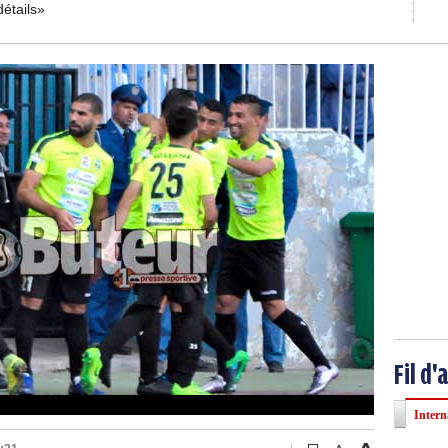
détails»
Fil d'
Intern