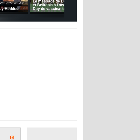
(Coupe de la CAF) Nkana FC 1 -
CRB 0