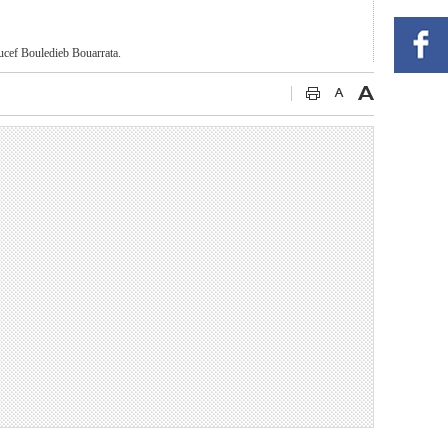
ucef
Bouledieb
Bouarrata.