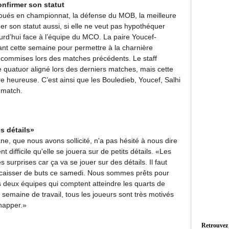
onfirmer son statut
oués en championnat, la défense du MOB, la meilleure
r son statut aussi, si elle ne veut pas hypothéquer
ourd’hui face à l’équipe du MCO. La paire Youcef-
rant cette semaine pour permettre à la charnière
s commises lors des matches précédents. Le staff
 quatuor aligné lors des derniers matches, mais cette
re heureuse. C’est ainsi que les Bouledieb, Youcef, Salhi
 match.
es détails»
e, que nous avons sollicité, n'a pas hésité à nous dire
 difficile qu'elle se jouera sur de petits détails. «Les
urprises car ça va se jouer sur des détails. Il faut
 encaisser de buts ce samedi. Nous sommes prêts pour
es deux équipes qui comptent atteindre les quarts de
 semaine de travail, tous les joueurs sont très motivés
happer.»
Retrouvez