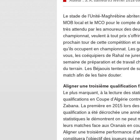
Auteur :
S. A.
samedi 03 février 2018 0
Le stade de l’Unité-Maghrébine abriter
MOB local et le MCO pour le compte de
très attendu par les amoureux des deux
championnat, veulent à tout prix s’offri
prochain tour de cette compétition et s
qu’ils occupent en championnat. Les 
vous, les coéquipiers de Rahal ne jure
semaine de préparation et de travail c
du terrain. Les Béjaouis tenteront de 
match afin de les faire douter.
Aligner une troisième qualification
Le plus marquant, à la lecture des stat
qualifications en Coupe d’Algérie cont
Zabana. La première en 2015 lors des 
qualification a été décrochée une anné
statistiques le démontrent on ne peut m
leurs matches face aux Oranais en coup
Aligner une troisième performance d'aff
constituera l'objectif des joueurs qui n