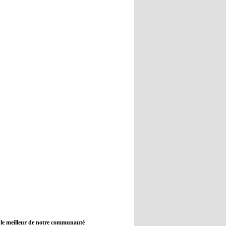
12:45
- 2022/11/09
Real : Guti critique l'absence de
Benzema
12:35
- 2022/11/09
Man City : Haaland reste sur le
banc de touche
12:33
- 2022/11/09
Real : Benzema toujours forfait
pour le dernier match avant le
Mondial
11:46
- 2022/11/09
Manchester City ne payait plus
Benjamin Mendy
12:17
- 2022/11/08
Man United : Choupo-Moting
ciblé pour remplacer Ronaldo ?
 le meilleur de notre communauté
08:21
- 2022/11/08