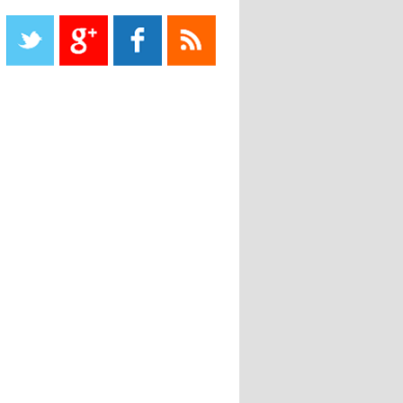
Liverpool mis en vente par son
propriétaire
08:18
- 2022/11/08
Le Barça savoure sa première
place et chambre le Real Madrid
08:16
- 2022/11/08
Real - Ancelotti : "On a joué trop
de matchs"
12:39
- 2022/11/06
Real : Les dirigeants veulent le
départ d'Hazard cet hiver