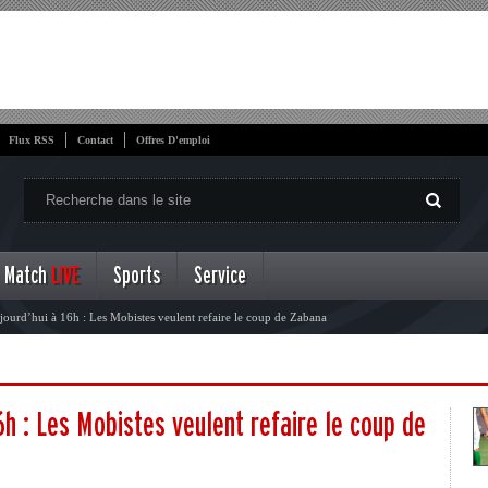
Flux RSS
Contact
Offres D'emploi
Match
LIVE
Sports
Service
urd’hui à 16h : Les Mobistes veulent refaire le coup de Zabana
h : Les Mobistes veulent refaire le coup de