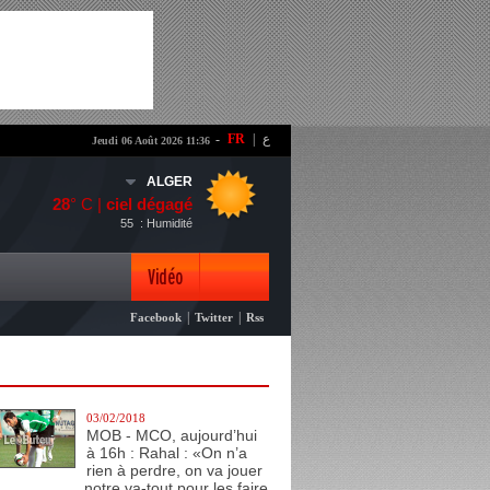
-
FR
|
ع
Jeudi 06 Août 2026 11:36
ALGER
28
° C |
ciel dégagé
55
: Humidité
Vidéo
|
|
Facebook
Twitter
Rss
Photo
03/02/2018
MOB - MCO, aujourd’hui
à 16h : Rahal : «On n’a
rien à perdre, on va jouer
notre va-tout pour les faire