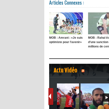
Articles Connexes :
MOB : Amrani : «Je suis
MOB : Rahal é
optimiste pour l’avenir»
d’une sanction
millions de ce
Actu Vidéo
1
2