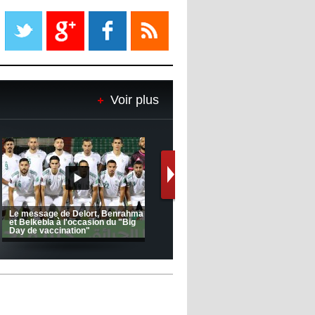
Liverpool mis en vente par son
propriétaire
08:18
- 2022/11/08
Le Barça savoure sa première
place et chambre le Real Madrid
Voir plus
08:16
- 2022/11/08
Real - Ancelotti : "On a joué trop
de matchs"
12:39
- 2022/11/06
Real : Les dirigeants veulent le
départ d'Hazard cet hiver
(Coupe de la CAF) Nkana FC 1 -
CRB 0