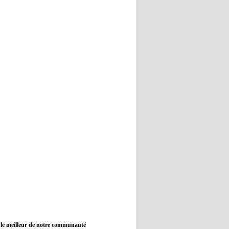
12:45
- 2022/11/09
Real : Guti critique l'absence de
Benzema
12:35
- 2022/11/09
Man City : Haaland reste sur le
banc de touche
12:33
- 2022/11/09
Real : Benzema toujours forfait
pour le dernier match avant le
Mondial
11:46
- 2022/11/09
Manchester City ne payait plus
Benjamin Mendy
12:17
- 2022/11/08
Man United : Choupo-Moting
ciblé pour remplacer Ronaldo ?
 le meilleur de notre communauté
08:21
- 2022/11/08