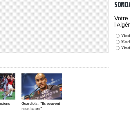
SOND
Votre
l'Algé
Victoi
Match
Victo
mpions
Guardiola : "Ils peuvent
nous battre"