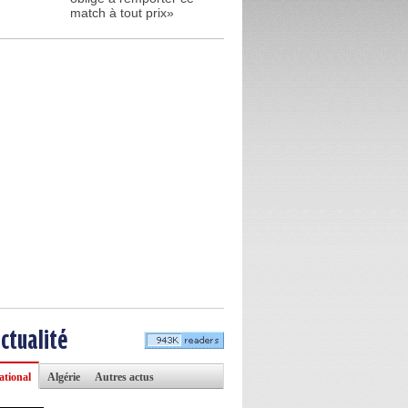
match à tout prix»
actualité
ational
Algérie
Autres actus