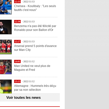
12:33
- 2022/11/13
Chelsea - Koulibaly : "Les seuls
fautifs c'est nous"
12:30
- 2022/11/13
Benzema n'a pas été félicité par
Ronaldo pour son Ballon d'Or
12:27
- 2022/11/13
Arsenal prend 5 points d'avance
sur Man City
14:01
- 2022/11/12
Man United ne veut plus de
Maguire et Fred
13:13
- 2022/11/12
Allemagne : Hummels très déçu
par sa non sélection
Voir toutes les news
13:11
- 2022/11/12
Henry explique la chose qu'il