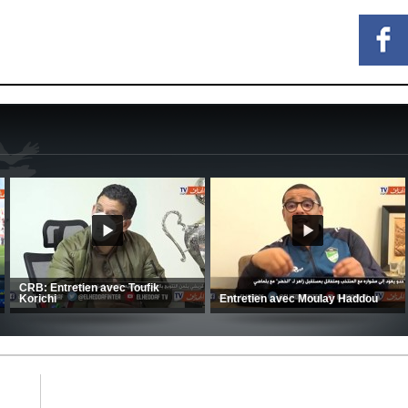
MCA: Kaci-Saïd évoque le large
succès du Mouloudia face au FC
CSC: La préparation des hommes
MFM
d’Amrani se poursuit en Tunisie