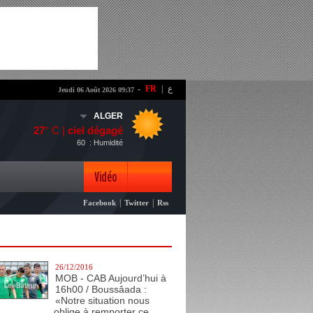
-
FR
|
ع
Jeudi 06 Août 2026 09:37
ALGER
27
° C |
ciel dégagé
60
: Humidité
Vidéo
|
|
Facebook
Twitter
Rss
Photo
26/12/2016
MOB - CAB Aujourd’hui à
16h00 / Boussâada :
«Notre situation nous
oblige à remporter ce