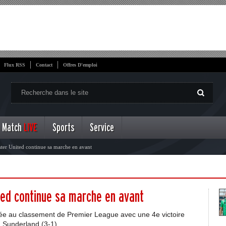
Flux RSS
Contact
Offres D'emploi
Match
LIVE
Sports
Service
ster United continue sa marche en avant
ited continue sa marche en avant
ée au classement de Premier League avec une 4e victoire
à Sunderland (3-1)