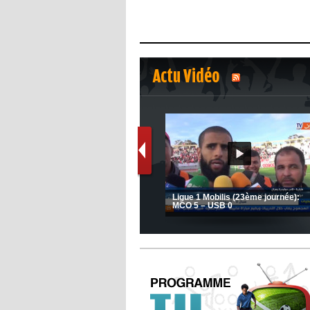
Actu Vidéo
1
2
s
(Coupe de la CAF) Nkana FC 1 -
Ligue 1 Mobilis (23ème journée):
CRB 0
MCO 5 – USB 0