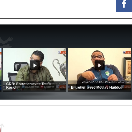
CRB: Entretien avec Toufik
Korichi
Entretien avec Moulay Haddou