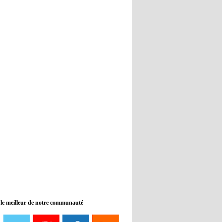
Real : Guti critique l'absence de
Benzema
12:35
- 2022/11/09
Man City : Haaland reste sur le
banc de touche
12:33
- 2022/11/09
Real : Benzema toujours forfait
pour le dernier match avant le
Mondial
11:46
- 2022/11/09
Manchester City ne payait plus
Benjamin Mendy
12:17
- 2022/11/08
Man United : Choupo-Moting
ciblé pour remplacer Ronaldo ?
 le meilleur de notre communauté
08:21
- 2022/11/08
Liverpool mis en vente par son
propriétaire