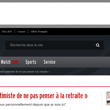
Flux RSS
Contact
Offres D'emploi
Match
LIVE
Sports
Service
end optimiste de ne pas penser à la retraite »
timiste de ne pas penser à la retraite »
eux personnellement depuis que je suis ici"