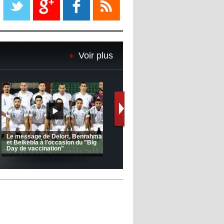
08:18
- 2022/11/08
Le Barça savoure sa première
place et chambre le Real Madrid
Voir plus
08:16
- 2022/11/08
Real - Ancelotti : "On a joué trop
de matchs"
12:39
- 2022/11/06
Real : Les dirigeants veulent le
départ d'Hazard cet hiver
Le message de Delort, Benrahma
et Belkebla à l'occasion du "Big
Day de vaccination"