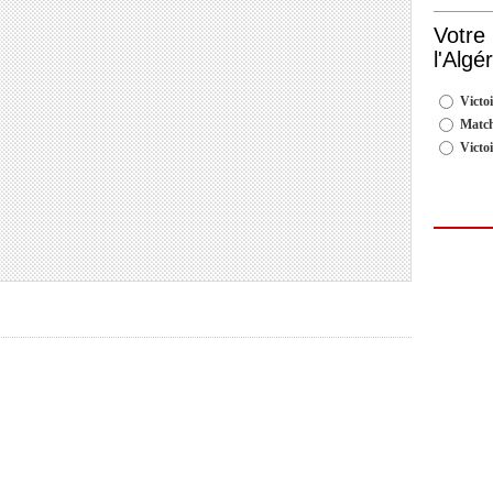
Votre
l'Algé
Victoi
Match
Victo