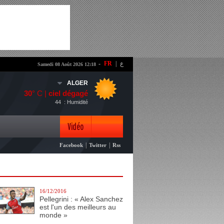
-
FR
|
ع
Samedi 08 Août 2026 12:18
ALGER
30
° C |
ciel dégagé
44
: Humidité
Vidéo
|
|
Facebook
Twitter
Rss
Photo
16/12/2016
Pellegrini : « Alex Sanchez
est l'un des meilleurs au
monde »