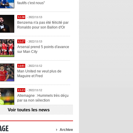
fautifs c'est nous"
12:30
- 2022/11/13
Benzema n'a pas été félicité par
Ronaldo pour son Ballon d'Or
12:27
- 2022/11/13
Arsenal prend 5 points d'avance
sur Man City
14:01
- 2022/11/12
Man United ne veut plus de
Maguire et Fred
13:13
- 2022/11/12
Allemagne : Hummels très déçu
par sa non sélection
Voir toutes les news
13:11
- 2022/11/12
Henry explique la chose qu'il
aime chez Benzema
AGE
Archive