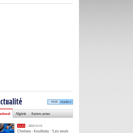
actualité
ational
Algérie
Autres actus
12:33
- 2022/11/13
Chelsea - Koulibaly : "Les seuls