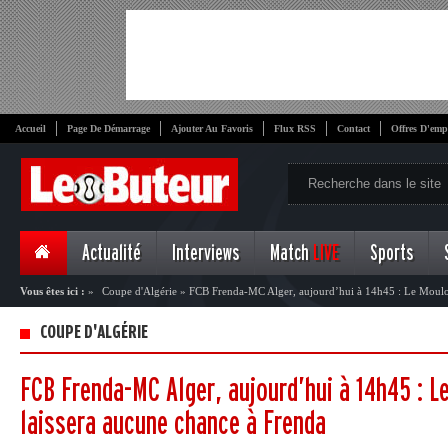
Accueil
Page De Démarrage
Ajouter Au Favoris
Flux RSS
Contact
Offres D'emp
Actualité
Interviews
Match
LIVE
Sports
Vous êtes ici :
»
Coupe d'Algérie
»
FCB Frenda-MC Alger, aujourd’hui à 14h45 : Le Moulou
COUPE D'ALGÉRIE
FCB Frenda-MC Alger, aujourd’hui à 14h45 : L
laissera aucune chance à Frenda