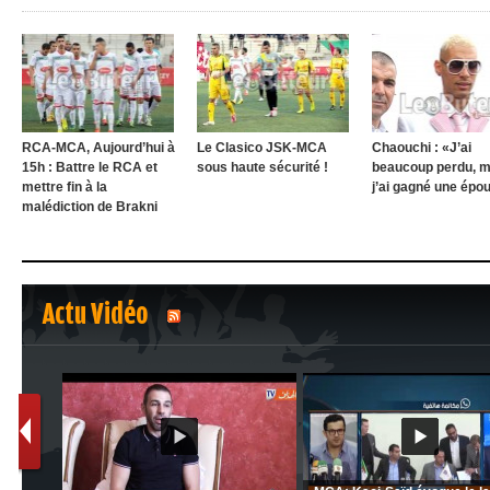
RCA-MCA, Aujourd’hui à
Le Clasico JSK-MCA
Chaouchi : «J’ai
15h : Battre le RCA et
sous haute sécurité !
beaucoup perdu, m
mettre fin à la
j’ai gagné une épo
malédiction de Brakni
Actu Vidéo
1
2