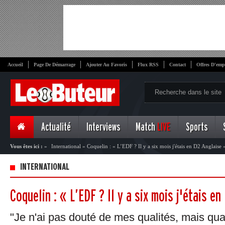
Accueil
Page De Démarrage
Ajouter Au Favoris
Flux RSS
Contact
Offres D'emp
Actualité
Interviews
Match
LIVE
Sports
Vous êtes ici :
»
International
»
Coquelin : « L’EDF ? Il y a six mois j'étais en D2 Anglaise 
INTERNATIONAL
Coquelin : « L’EDF ? Il y a six mois j'étais e
"Je n'ai pas douté de mes qualités, mais qua