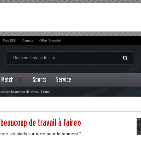
Flux RSS
Contact
Offres D'emploi
Match
LIVE
Sports
Service
 encore beaucoup de travail à faire»
 beaucoup de travail à faire»
garde les pieds sur terre pour le moment."