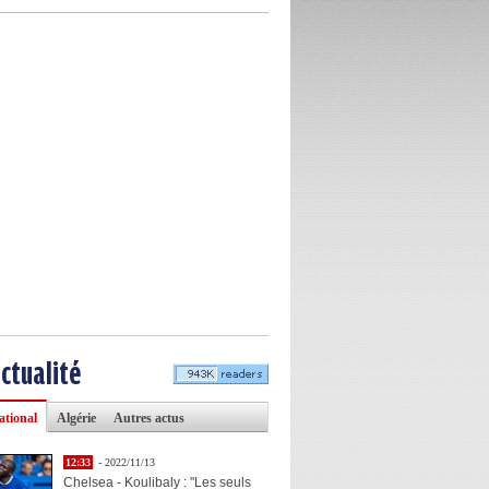
actualité
ational
Algérie
Autres actus
12:33
- 2022/11/13
Chelsea - Koulibaly : "Les seuls