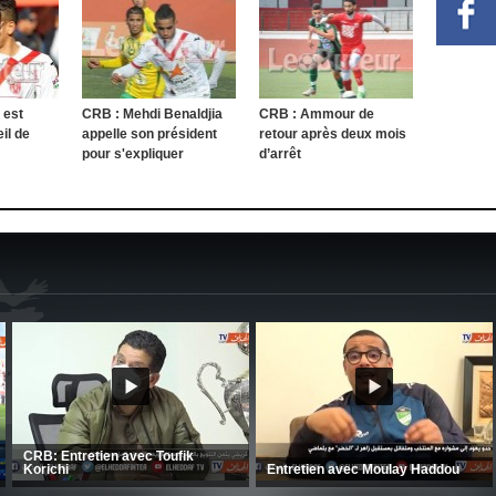
 est
CRB : Mehdi Benaldjia
CRB : Ammour de
il de
appelle son président
retour après deux mois
pour s'expliquer
d’arrêt
CSC: La préparation des hommes
(Coupe de la CAF) Nkana FC 1 -
d’Amrani se poursuit en Tunisie
CRB 0