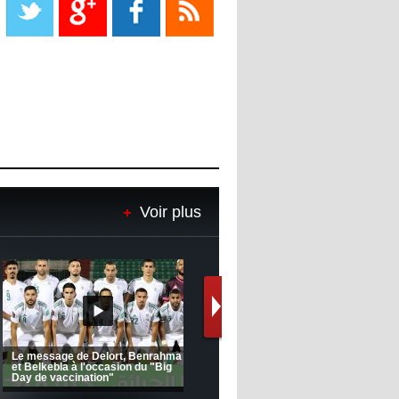
08:18
- 2022/11/08
Le Barça savoure sa première
place et chambre le Real Madrid
08:16
- 2022/11/08
Real - Ancelotti : "On a joué trop
de matchs"
12:39
- 2022/11/06
Real : Les dirigeants veulent le
Voir plus
départ d'Hazard cet hiver
Ligue 1 Mobilis (23ème journée):
CRB: Entretien avec Toufik
MCO 5 – USB 0
Korichi