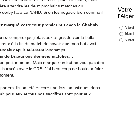
fère attendre les deux prochains matches du
Votre
le derby face au NAHD. Si on les négocie bien comme il
l'Algé
ez marqué votre tout premier but avec le Chabab.
Victoi
Match
riez compris que j’étais aux anges de voir la balle
Victo
heureux à la fin du match de savoir que mon but avait
ttendais depuis tellement longtemps.
me de Draoui ces derniers matches…
s un petit moment. Mais marquer un but ne veut pas dire
 suis tracés avec le CRB. J’ai beaucoup de boulot à faire
 moment.
pporters. Ils ont été encore une fois fantastiques dans
était pour eux et tous nos sacrifices sont pour eux.