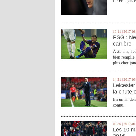
Le Français e
10:11 | 2017-08
PSG : Ne
carrière
À 25 ans, l'é
bien remplie.
plus cher joue
14:21 | 2017-03
Leicester 
la chute 
En un an demi
connu.
09:56 | 2017-01
Les 10 m