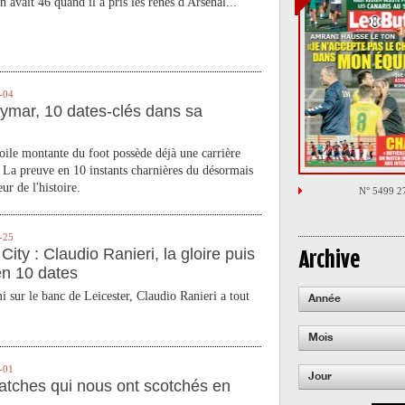
n avait 46 quand il a pris les rênes d'Arsenal...
-04
ymar, 10 dates-clés dans sa
toile montante du foot possède déjà une carrière
 La preuve en 10 instants charnières du désormais
ur de l'histoire.
N° 5499 2
-25
City : Claudio Ranieri, la gloire puis
Archive
en 10 dates
 sur le banc de Leicester, Claudio Ranieri a tout
Année
Mois
-01
Jour
atches qui nous ont scotchés en