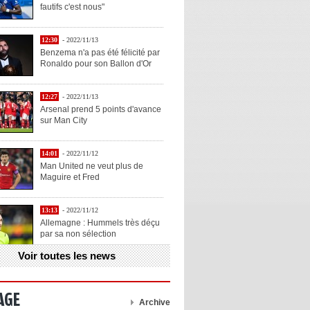
fautifs c'est nous"
12:30
- 2022/11/13
Benzema n'a pas été félicité par
Ronaldo pour son Ballon d'Or
12:27
- 2022/11/13
Arsenal prend 5 points d'avance
sur Man City
14:01
- 2022/11/12
Man United ne veut plus de
Maguire et Fred
13:13
- 2022/11/12
Allemagne : Hummels très déçu
par sa non sélection
Voir toutes les news
13:11
- 2022/11/12
Henry explique la chose qu'il
aime chez Benzema
AGE
Archive