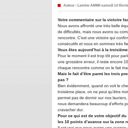
Auteur :
Lamine AMIMI
samedi 14 févri
Votre commentaire sur la victoire f
Nous avons affronté une très belle é
de difficultés, mais nous avons su comme
rencontre. C’est une victoire qui confi
consécutifs et nous en sommes très fie
Vous êtes aujourd’hui à la troisième
Pour le moment il est trop tôt pour par
une grossière erreur, il reste encore 
chaque rencontre comme on le fait mai
Mais le fait d’être parmi les trois p
pas ?
Bien évidemment, quand on voit le che
troisième place, on ne peut qu’être mo
permet pas de dormir sur nos lauriers,
nous demandera beaucoup d’efforts po
cravacher dur.
Pour ce qui est de votre objectif du
les 10 points d’avance sur la zone 
Il est vrai que nous avons une avance 