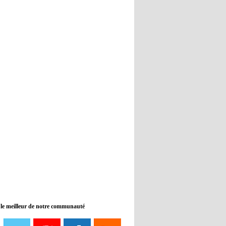
Real : Guti critique l'absence de
Benzema
12:35
- 2022/11/09
Man City : Haaland reste sur le
banc de touche
12:33
- 2022/11/09
Real : Benzema toujours forfait
pour le dernier match avant le
Mondial
11:46
- 2022/11/09
Manchester City ne payait plus
Benjamin Mendy
12:17
- 2022/11/08
Man United : Choupo-Moting
ciblé pour remplacer Ronaldo ?
 le meilleur de notre communauté
08:21
- 2022/11/08
Liverpool mis en vente par son
propriétaire