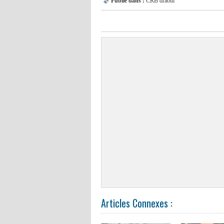
Publié dans :
CRB
draoui
Articles Connexes :