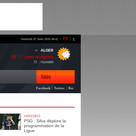
-
FR
|
ع
Vendredi 07 Août 2026 00:45
ALGER
26
° C |
peu nuageux
72
: Humidité
Vidéo
|
|
Facebook
Twitter
Rss
Photo
14/02/2015
PSG : Silva déplore la
programmation de la
Ligue