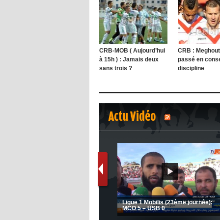
CRB-MOB ( Aujourd’hui
CRB : Meghout
à 15h ) : Jamais deux
passé en conse
sans trois ?
discipline
Actu Vidéo
1
2
MCA: Kaci-Saïd évoque le large
JSK: Brahim Zafour évoque la
succès du Mouloudia face au FC
situation du club
MFM