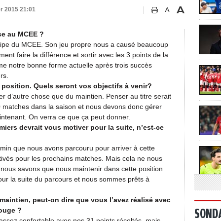
er 2015 21:01
ace au MCEE ?
quipe du MCEE. Son jeu propre nous a causé beaucoup
nt faire la différence et sortir avec les 3 points de la
rme notre bonne forme actuelle après trois succès
rs.
 position. Quels seront vos objectifs à venir?
ler d’autre chose que du maintien. Penser au titre serait
10 matches dans la saison et nous devons donc gérer
ntenant. On verra ce que ça peut donner.
remiers devrait vous motiver pour la suite, n’est-ce
min que nous avons parcouru pour arriver à cette
tivés pour les prochains matches. Mais cela ne nous
 nous savons que nous maintenir dans cette position
ur la suite du parcours et nous sommes prêts à
 maintien, peut-on dire que vous l’avez réalisé avec
rouge ?
SOND
assez confortable aves nos 31 points récoltés, mais