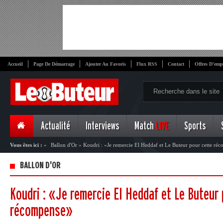
Accueil
Page De Démarrage
Ajouter Au Favoris
Flux RSS
Contact
Offres D'emp
Actualité
Interviews
Match
LIVE
Sports
Vous êtes ici :
»
Ballon d'Or
»
Koudri : «Je remercie El Heddaf et Le Buteur pour cette ré
BALLON D'OR
Koudri : «Je remercie El Heddaf et Le Buteur
récompense»