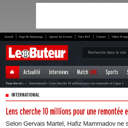
Accueil
Page De Démarrage
Ajouter Au Favoris
Flux RSS
Contact
Offres D'emp
Actualité
Interviews
Match
LIVE
Sports
Vous êtes ici :
»
International
»
Lens cherche 10 millions pour une remontée en Ligue 1
INTERNATIONAL
Lens cherche 10 millions pour une remontée e
Selon Gervais Martel, Hafiz Mammadov ne se