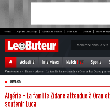
Accueil
Page De Démarrage
Ajouter Au Favoris
Flux RSS
Contact
Offres D'emp
Actualité
Interviews
Match
LIVE
Sports
Vous êtes ici :
»
Divers
»
Algérie – La famille Zidane attendue à Oran et Tizi Ouzou pour s
DIVERS
Algérie – La famille Zidane attendue à Oran e
soutenir Luca