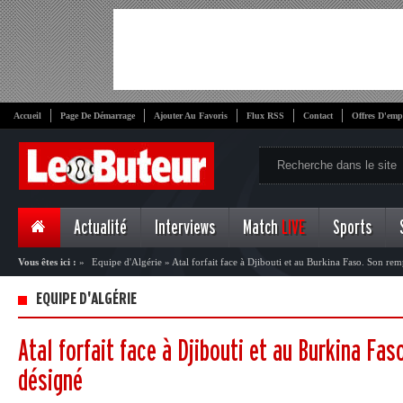
Accueil
Page De Démarrage
Ajouter Au Favoris
Flux RSS
Contact
Offres D'emp
Actualité
Interviews
Match
LIVE
Sports
Vous êtes ici :
»
Equipe d'Algérie
»
Atal forfait face à Djibouti et au Burkina Faso. Son re
EQUIPE D'ALGÉRIE
Atal forfait face à Djibouti et au Burkina Fa
désigné